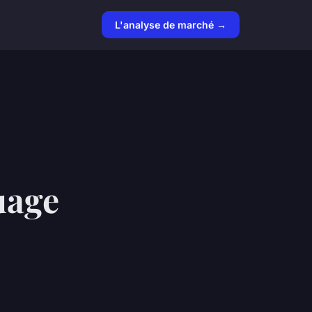
L'analyse de marché →
uage