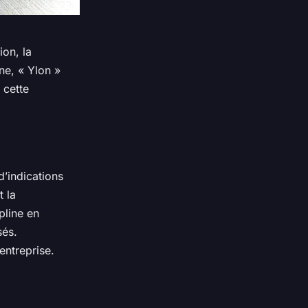
ion, la
ne, « Ylon »
 cette
d’indications
t la
pline en
sés.
entreprise.