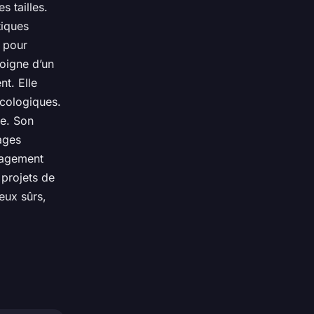
s tailles.
tiques
s pour
moigne d’un
t. Elle
écologiques.
ce. Son
ages
ngagement
 projets de
eux sûrs,