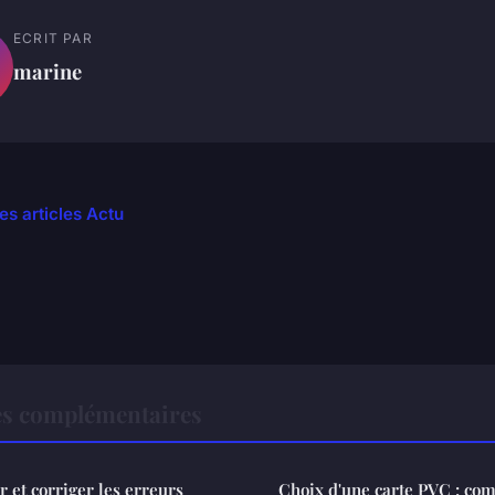
ECRIT PAR
marine
es articles Actu
es complémentaires
 et corriger les erreurs
Choix d'une carte PVC : co