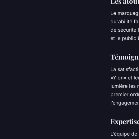
Les atou
Le marquage 
durabilité f
de sécurité 
et le public
Témoigna
La satisfact
«Ylon» et le
lumière les 
premier ordr
l’engagemen
Expertis
L’équipe de