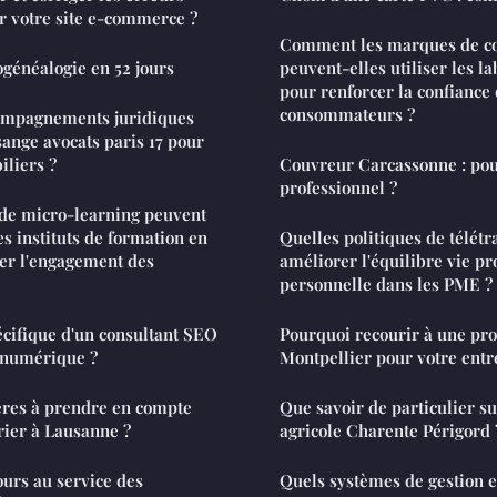
votre site e-commerce ?
Comment les marques de co
ogénéalogie en 52 jours
peuvent-elles utiliser les l
pour renforcer la confiance
consommateurs ?
compagnements juridiques
sange avocats paris 17 pour
iliers ?
Couvreur Carcassonne : pou
professionnel ?
de micro-learning peuvent
les instituts de formation en
Quelles politiques de télétr
er l'engagement des
améliorer l'équilibre vie pr
personnelle dans les PME ?
pécifique d'un consultant SEO
Pourquoi recourir à une pro
 numérique ?
Montpellier pour votre entr
tères à prendre en compte
Que savoir de particulier su
rier à Lausanne ?
agricole Charente Périgord 
ours au service des
Quels systèmes de gestion 