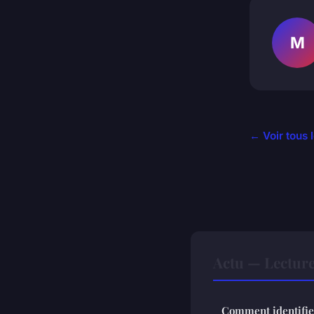
M
← Voir tous l
Actu — Lectur
Comment identifier