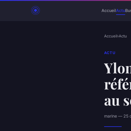
Accueil
Actu
Bu
Accueil
›
Actu
ACTU
Ylon
réf
au s
marine — 25 