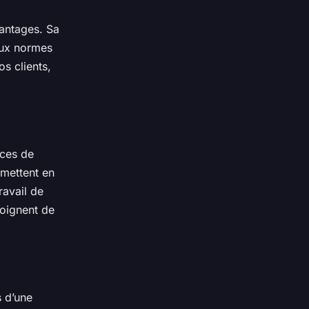
vantages. Sa
 aux normes
os clients,
ices de
 mettent en
ravail de
moignent de
 d’une