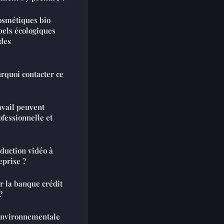
smétiques bio
abels écologiques
 des
rquoi contacter ce
avail peuvent
ofessionnelle et
duction vidéo à
eprise ?
r la banque crédit
?
environnementale