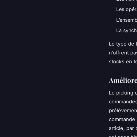
Les opér
L’ensembl
La synch
Le type de l
n’offrent p
stocks en t
Améliore
Le picking 
commandes. 
prélèvement
commande et
article, pa
est possibl