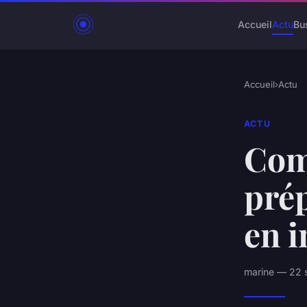
Accueil
Actu
Bu
Accueil
›
Actu
ACTU
Com
pré
en i
marine — 22 