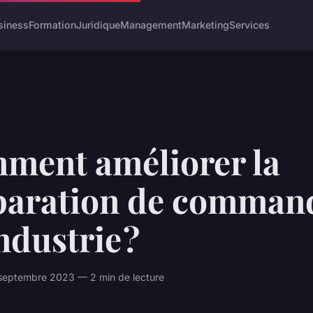
siness
Formation
Juridique
Management
Marketing
Services
ment améliorer la
paration de comman
ndustrie ?
septembre 2023 — 2 min de lecture