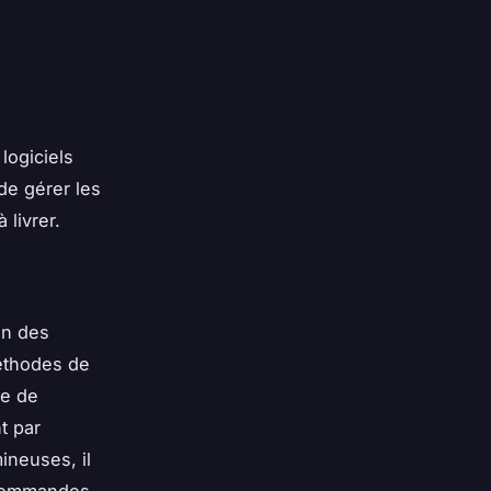
 logiciels
de gérer les
 livrer.
on des
méthodes de
pe de
t par
ineuses, il
s commandes