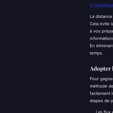
et logistiqu
La distance
Cela évite 
à vos prépa
information
En éliminan
temps.
Adopter 
Pour gagner
méthode de 
facilement 
étapes de p
Les flux 