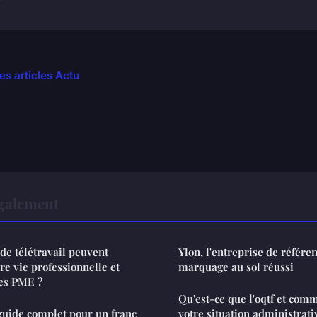
es articles Actu
également
 de télétravail peuvent
Ylon, l'entreprise de référe
re vie professionnelle et
marquage au sol réussi
les PME ?
Qu'est-ce que l'oqtf et com
 guide complet pour un franc
votre situation administrati