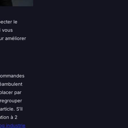
ecter le
i vous
ur améliorer
s commandes
déambulent
placer par
e regrouper
ticle. S’il
tion à 2
og industrie