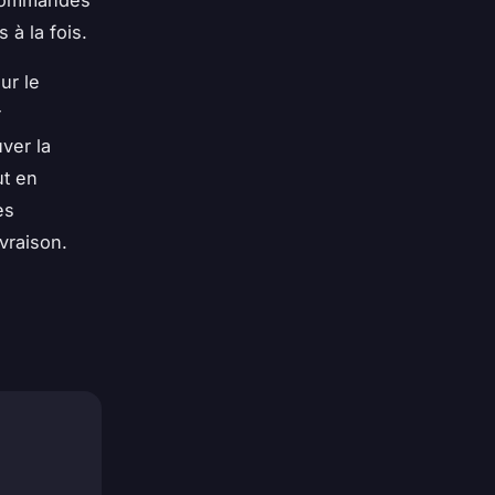
 à la fois.
ur le
r
uver la
ut en
es
vraison.