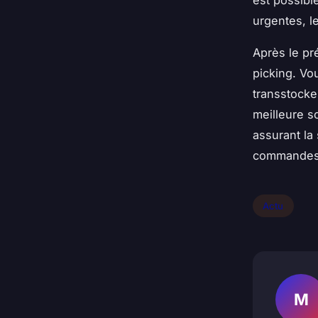
urgentes, l
Après le pr
picking. Vo
transstockeu
meilleure s
assurant la
commandes n
Actu
M