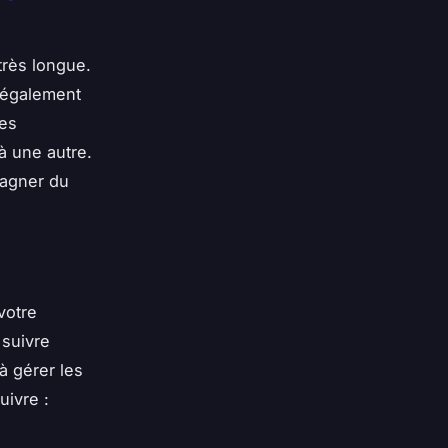
très longue.
 également
Les
à une autre.
gagner du
votre
 suivre
à gérer les
ivre :