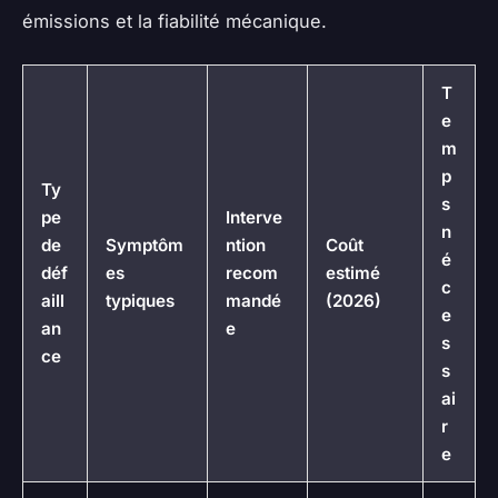
émissions et la fiabilité mécanique.
T
e
m
p
Ty
s
pe
Interve
n
de
Symptôm
ntion
Coût
é
déf
es
recom
estimé
c
aill
typiques
mandé
(2026)
e
an
e
s
ce
s
ai
r
e