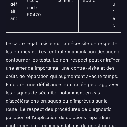
nces,
cement
500 €
déf
u
code
aill
r
P0420
ant
e
s
Le cadre légal insiste sur la nécessité de respecter
les normes et d’éviter toute manipulation destinée à
contourner les tests. Le non-respect peut entraîner
une amende importante, une contre-visite et des
coûts de réparation qui augmentent avec le temps.
En outre, une défaillance non traitée peut aggraver
les risques de sécurité, notamment en cas
d’accélérations brusques ou d’imprévus sur la
route. Le respect des procédures de diagnostic
pollution et l’application de solutions réparation
conformes aux recommandations du constructeur