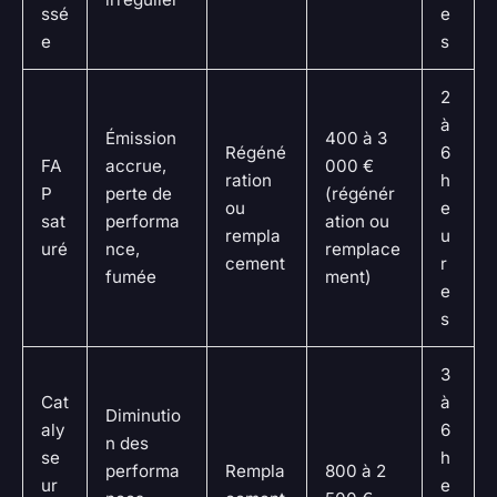
ssé
e
e
s
2
à
Émission
400 à 3
Régéné
6
FA
accrue,
000 €
ration
h
P
perte de
(régénér
ou
e
sat
performa
ation ou
rempla
u
uré
nce,
remplace
cement
r
fumée
ment)
e
s
3
Cat
à
Diminutio
aly
6
n des
se
h
performa
Rempla
800 à 2
ur
e