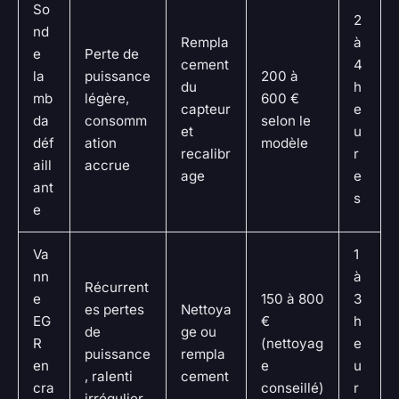
So
2
nd
Rempla
à
e
Perte de
cement
4
la
puissance
200 à
du
h
mb
légère,
600 €
capteur
e
da
consomm
selon le
et
u
déf
ation
modèle
recalibr
r
aill
accrue
age
e
ant
s
e
Va
1
nn
à
Récurrent
e
150 à 800
3
es pertes
Nettoya
EG
€
h
de
ge ou
R
(nettoyag
e
puissance
rempla
en
e
u
, ralenti
cement
cra
conseillé)
r
irrégulier