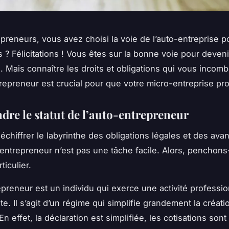
epreneurs
, vous avez choisi la voie de l’auto-entreprise 
s
? Félicitations ! Vous êtes sur la bonne voie pour deveni
n. Mais connaître les
droits
et
obligations
qui vous incombe
repreneur est crucial pour que votre
micro-entreprise
pro
re le statut de l’auto-entrepreneur
déchiffrer le labyrinthe des obligations légales et des ava
-entrepreneur n’est pas une tâche facile. Alors, penchon
ticulier.
epreneur est un individu qui exerce une
activité professi
. Il s’agit d’un
régime
qui simplifie grandement la
créati
En effet, la
déclaration
est simplifiée, les
cotisations
sont 