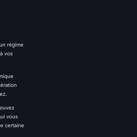
’un régime
 à vos
omique
nération
sez.
 pouvez
qui vous
e certaine