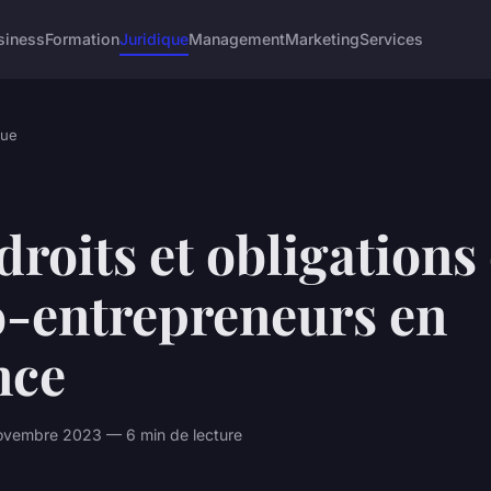
siness
Formation
Juridique
Management
Marketing
Services
que
droits et obligations
o-entrepreneurs en
nce
ovembre 2023 — 6 min de lecture