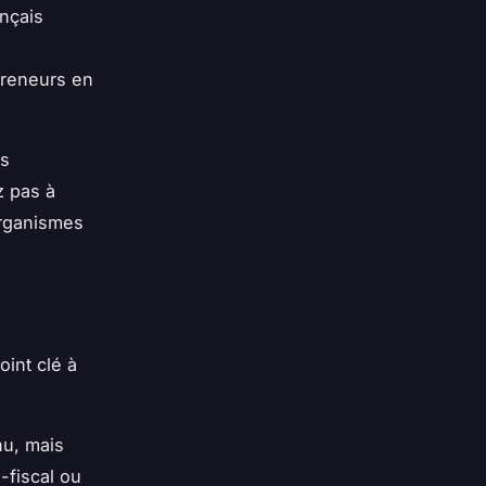
ançais
preneurs en
es
z pas à
organismes
oint clé à
nu, mais
-fiscal ou