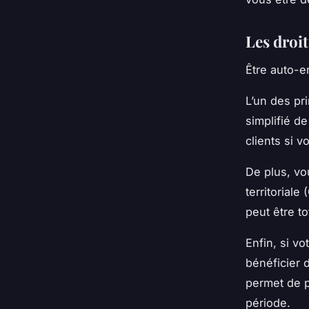
Les droi
Être auto-en
L’un des pr
simplifié d
clients si v
De plus, vo
territorial
peut être to
Enfin, si v
bénéficier d
permet de p
période.