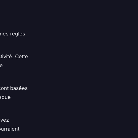
ines règles
ivité. Cette
de
 sont basées
haque
evez
ourraient