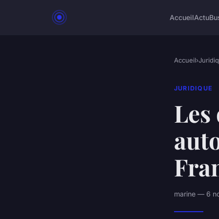
Accueil
Actu
Bu
Accueil
›
Juridi
JURIDIQUE
Les 
aut
Fra
marine — 6 n