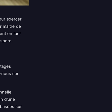
pour exercer
r maître de
nt en tant
spère.
ntages
s-nous sur
onnelle
on
d’une
basées sur