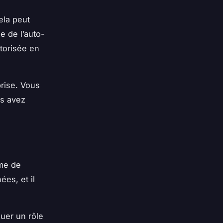
ela peut
e de l’auto-
utorisée en
rise. Vous
us avez
ime de
ées, et il
ouer un rôle