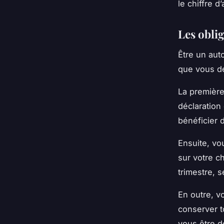
le
chiffre d’
Les obli
Être un aut
que vous d
La première
déclaration
bénéficier 
Ensuite, v
sur votre
ch
trimestre, s
En outre, v
conserver to
vous être d