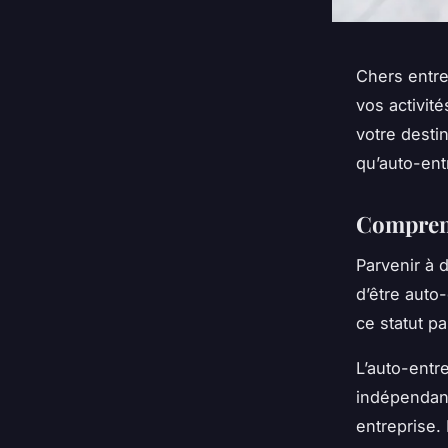
Chers
entr
vos
activité
votre desti
qu’auto-ent
Comprend
Parvenir à 
d’être auto
ce
statut
par
L’auto-entr
indépendante
entreprise. 