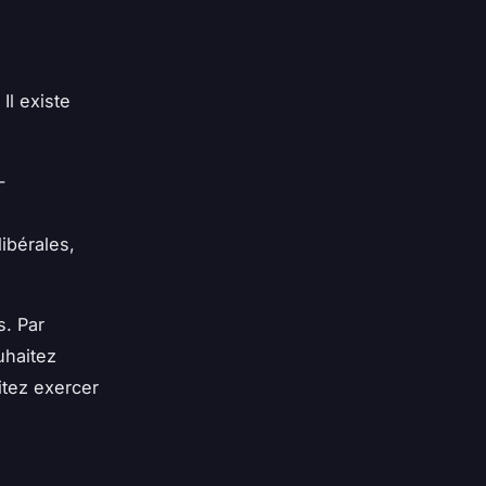
Il existe
-
libérales,
s. Par
uhaitez
itez exercer